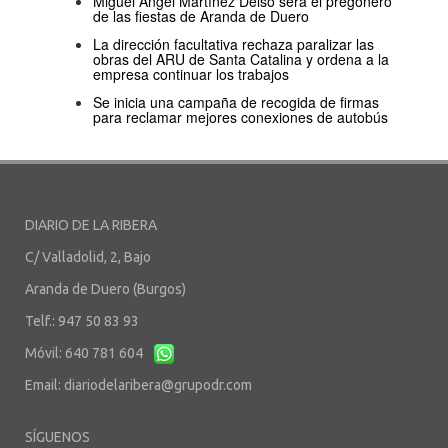
Miguel Ángel Martínez Delso será el pregonero
de las fiestas de Aranda de Duero
La dirección facultativa rechaza paralizar las
obras del ARU de Santa Catalina y ordena a la
empresa continuar los trabajos
Se inicia una campaña de recogida de firmas
para reclamar mejores conexiones de autobús
DIARIO DE LA RIBERA
C/ Valladolid, 2, Bajo
Aranda de Duero (Burgos)
Telf.: 947 50 83 93
Móvil: 640 781 604
Email:
diariodelaribera@grupodr.com
SÍGUENOS