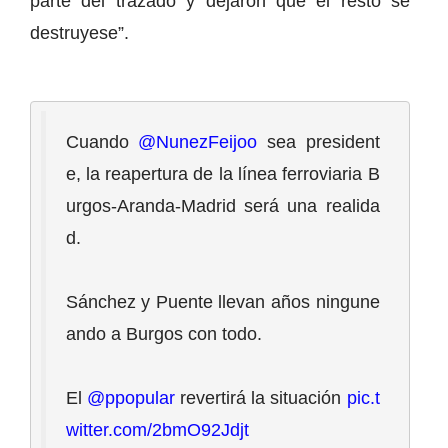
parte del trazado y dejaron que el resto se
destruyese”.
Cuando 
@NunezFeijoo
 sea president
e, la reapertura de la línea ferroviaria B
urgos-Aranda-Madrid será una realida
d. 
Sánchez y Puente llevan años ningune
ando a Burgos con todo. 
El 
@ppopular
 revertirá la situación 
pic.t
witter.com/2bmO92Jdjt