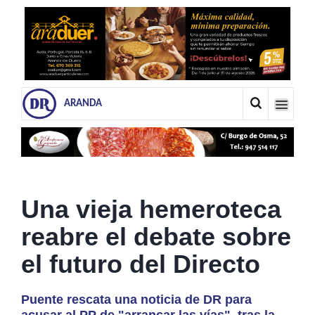
ARANDA
Una vieja hemeroteca
reabre el debate sobre
el futuro del Directo
Puente rescata una noticia de DR para
acusar al PP de "arrancar las vías", tras la