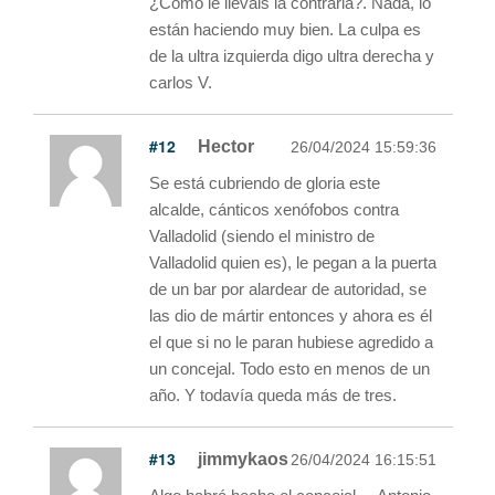
¿Cómo le lleváis la contraria?. Nada, lo
están haciendo muy bien. La culpa es
de la ultra izquierda digo ultra derecha y
carlos V.
#12
Hector
26/04/2024 15:59:36
Se está cubriendo de gloria este
alcalde, cánticos xenófobos contra
Valladolid (siendo el ministro de
Valladolid quien es), le pegan a la puerta
de un bar por alardear de autoridad, se
las dio de mártir entonces y ahora es él
el que si no le paran hubiese agredido a
un concejal. Todo esto en menos de un
año. Y todavía queda más de tres.
#13
jimmykaos
26/04/2024 16:15:51