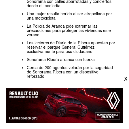
Sonorama con calles abarrotadas y conciertos
desde el mediodía
Una mujer resulta herida al ser atropellada por
una motocicleta
La Policía de Aranda pide extremar las
precauciones para proteger las viviendas este
verano
Los lectores de Diario de la Ribera apuestan por
reservar el parque General Gutiérrez
exclusivamente para uso ciudadano
Sonorama Ribera arranca con fuerza
Cerca de 200 agentes velarán por la seguridad
de Sonorama Ribera con un dispositivo
reforzado
La Plataforma por el Ferrocarril Directo recupera
sus pancartas reivindicativas durante Sonorama
Aranda activa el dispositivo municipal para
garantizar el desarrollo de Sonorama Ribera
Aranda licita la producción audiovisual del
pregón de las fiestas
Sale a información pública el expediente de
ruina del edificio de la plaza Santa María