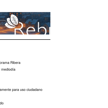
norama Ribera
l mediodía
ivamente para uso ciudadano
ado