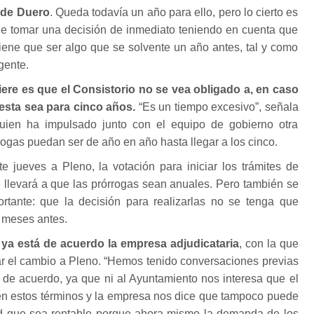
 de Duero
. Queda todavía un año para ello, pero lo cierto es
ue tomar una decisión de inmediato teniendo en cuenta que
tiene que ser algo que se solvente un año antes, tal y como
gente.
iere es que el Consistorio no se vea obligado a, en caso
esta sea para cinco años.
“Es un tiempo excesivo”, señala
quien ha impulsado junto con el equipo de gobierno otra
rogas puedan ser de año en año hasta llegar a los cinco.
e jueves a Pleno, la votación para iniciar los trámites de
e llevará a que las prórrogas sean anuales. Pero también se
ortante: que la decisión para realizarlas no se tenga que
s meses antes.
e
ya está de acuerdo la empresa adjudicataria
, con la que
ar el cambio a Pleno. “Hemos tenido conversaciones previas
 de acuerdo, ya que ni al Ayuntamiento nos interesa que el
 en estos términos y la empresa nos dice que tampoco puede
dad que sea rentable porque ahora mismo la demanda de los