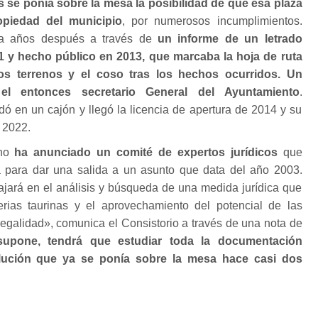
 se ponía sobre la mesa la posibilidad de que esa plaza
opiedad del municipio
, por numerosos incumplimientos.
ba años después a través de
un informe de un letrado
1 y hecho público en 2013, que marcaba la hoja de ruta
os terrenos y el coso tras los hechos ocurridos. Un
 el entonces secretario General del Ayuntamiento
.
ó en un cajón y llegó la licencia de apertura de 2014 y su
 2022.
no
ha anunciado un comité de expertos jurídicos
que
a para dar una salida a un asunto que data del año 2003.
bajará en el análisis y búsqueda de una medida jurídica que
erias taurinas y el aprovechamiento del potencial de las
 legalidad», comunica el Consistorio a través de una nota de
supone, tendrá que estudiar toda la documentación
olución que ya se ponía sobre la mesa hace casi dos