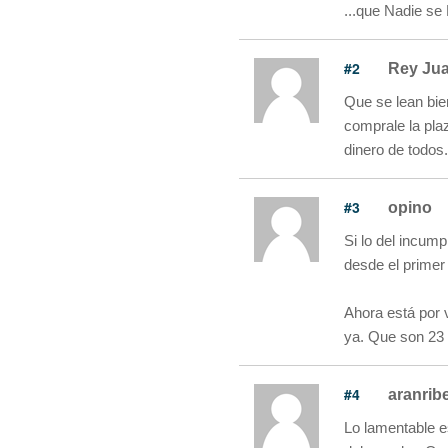
...que Nadie se
#2
Rey Ju
Que se lean bie
comprale la pla
dinero de todos.
#3
opino
Si lo del incum
desde el primer 
Ahora está por 
ya. Que son 23 
#4
aranrib
Lo lamentable es