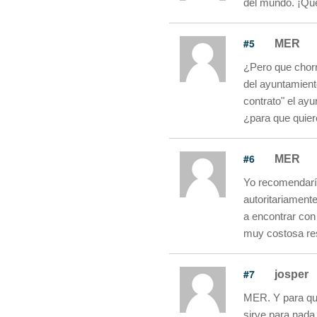
del mundo. ¡Qué
#5
MER
¿Pero que chorr
del ayuntamient
contrato" el ayu
¿para que quiere
#6
MER
Yo recomendaría
autoritariament
a encontrar con
muy costosa res
#7
josper
MER. Y para que
sirve para nada