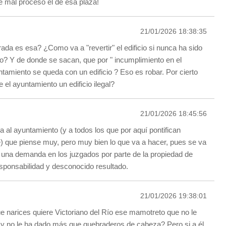
 mal proceso el de esa plaza!
21/01/2026 18:38:35
ada es esa? ¿Como va a "revertir" el edificio si nunca ha sido
o? Y de donde se sacan, que por " incumplimiento en el
ntamiento se queda con un edificio ? Eso es robar. Por cierto
 el ayuntamiento un edificio ilegal?
21/01/2026 18:45:56
 al ayuntamiento (y a todos los que por aquí pontifican
e) que piense muy, pero muy bien lo que va a hacer, pues se va
 una demanda en los juzgados por parte de la propiedad de
ponsabilidad y desconocido resultado.
21/01/2026 19:38:01
 narices quiere Victoriano del Río ese mamotreto que no le
 y no le ha dado más que quebraderos de cabeza? Pero si a él