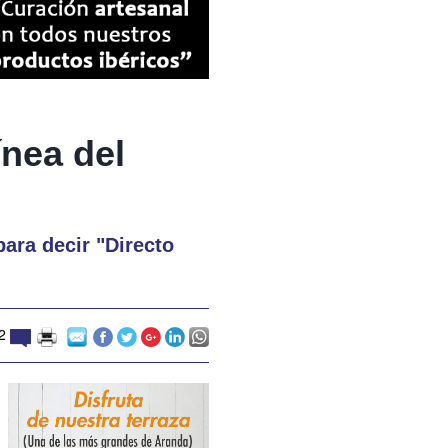
ínea del
para decir "Directo
12