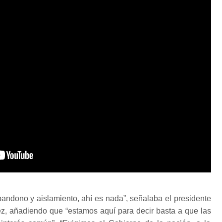
andono y aislamiento, ahí es nada”, señalaba el presidente
ez, añadiendo que “estamos aquí para decir basta a que las