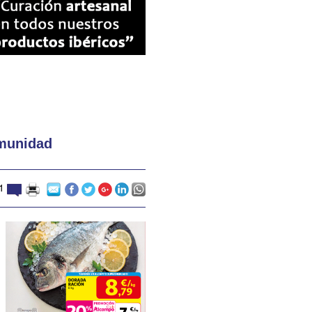
omunidad
1