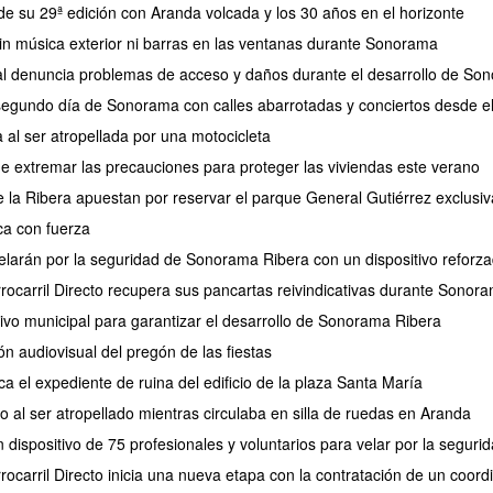
de su 29ª edición con Aranda volcada y los 30 años en el horizonte
 sin música exterior ni barras en las ventanas durante Sonorama
l denuncia problemas de acceso y daños durante el desarrollo de So
 segundo día de Sonorama con calles abarrotadas y conciertos desde e
 al ser atropellada por una motocicleta
de extremar las precauciones para proteger las viviendas este verano
de la Ribera apuestan por reservar el parque General Gutiérrez exclus
a con fuerza
larán por la seguridad de Sonorama Ribera con un dispositivo reforz
rrocarril Directo recupera sus pancartas reivindicativas durante Sonor
tivo municipal para garantizar el desarrollo de Sonorama Ribera
ión audiovisual del pregón de las fiestas
ca el expediente de ruina del edificio de la plaza Santa María
 al ser atropellado mientras circulaba en silla de ruedas en Aranda
 dispositivo de 75 profesionales y voluntarios para velar por la segu
rocarril Directo inicia una nueva etapa con la contratación de un coor