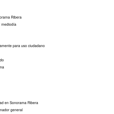
norama Ribera
l mediodía
ivamente para uso ciudadano
ado
ama
ridad en Sonorama Ribera
dinador general