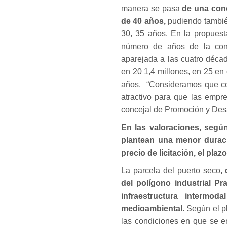
manera se pasa
de una conc
de 40 años,
pudiendo tambié
30, 35 años. En la propuest
número de años de la conc
aparejada a las cuatro décad
en 20 1,4 millones, en 25 en 
años. “Consideramos que co
atractivo para que las empre
concejal de Promoción y Desa
En las valoraciones, según
plantean una menor duraci
precio de licitación, el pla
La parcela del puerto seco
,
del polígono industrial P
infraestructura intermod
medioambiental.
Según el pl
las condiciones en que se e