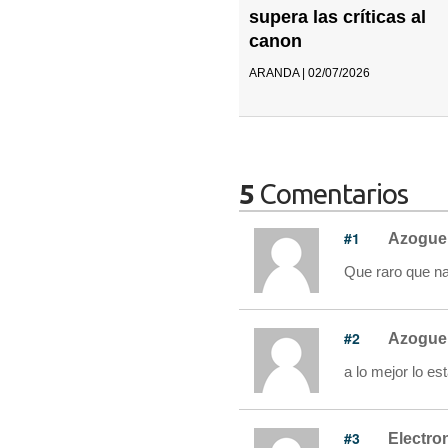
supera las críticas al
canon
ARANDA | 02/07/2026
5
Comentarios
#1
Azogue
Que raro que na
#2
Azogue
a lo mejor lo es
#3
Electro