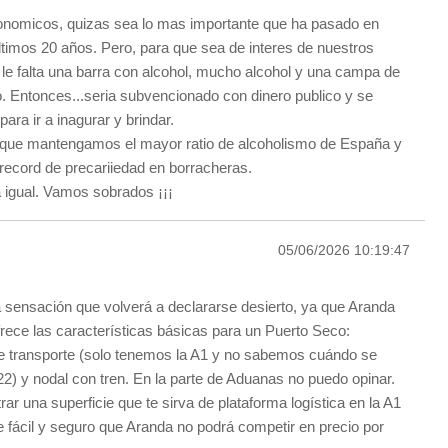
onomicos, quizas sea lo mas importante que ha pasado en
ltimos 20 años. Pero, para que sea de interes de nuestros
 le falta una barra con alcohol, mucho alcohol y una campa de
o. Entonces...seria subvencionado con dinero publico y se
ara ir a inagurar y brindar.
 que mantengamos el mayor ratio de alcoholismo de España y
 record de precariiedad en borracheras.
a igual. Vamos sobrados ¡¡¡
05/06/2026 10:19:47
!
 sensación que volverá a declararse desierto, ya que Aranda
frece las características básicas para un Puerto Seco:
e transporte (solo tenemos la A1 y no sabemos cuándo se
22) y nodal con tren. En la parte de Aduanas no puedo opinar.
rar una superficie que te sirva de plataforma logística en la A1
e fácil y seguro que Aranda no podrá competir en precio por