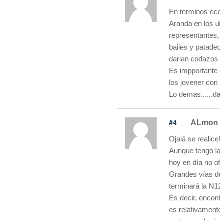
En terminos ec
Aranda en los u
representantes,
bailes y patade
darian codazos p
Es impportante
los jovener con
Lo demas......d
#4
ALmon
Ojalá se realice
Aunque tengo la
hoy en día no o
Grandes vías d
terminará la N1
Es decir, encont
es relativament