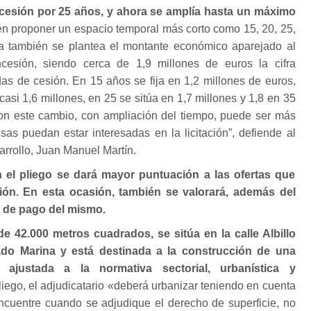
esión por 25 años, y ahora se amplía hasta un máximo
n proponer un espacio temporal más corto como 15, 20, 25,
a también se plantea el montante económico aparejado al
esión, siendo cerca de 1,9 millones de euros la cifra
as de cesión. En 15 años se fija en 1,2 millones de euros,
casi 1,6 millones, en 25 se sitúa en 1,7 millones y 1,8 en 35
n este cambio, con ampliación del tiempo, puede ser más
sas puedan estar interesadas en la licitación”, defiende al
rrollo, Juan Manuel Martín.
 el pliego se dará mayor puntuación a las ofertas que
ón. En esta ocasión, también se valorará, además del
zo de pago del mismo.
 de 42.000 metros cuadrados, se sitúa en la calle Albillo
rado Marina y está destinada a la construcción de una
al ajustada a la normativa sectorial, urbanística y
iego, el adjudicatario «deberá urbanizar teniendo en cuenta
ncuentre cuando se adjudique el derecho de superficie, no