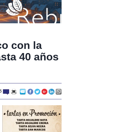
co con la
asta 40 años
5