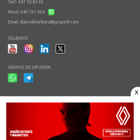
Telf.: 947 50 83 93
Móvil: 640 781 604
Email:
diariodelaribera@grupodr.com
SÍGUENOS
GRUPOS DE DIFUSIÓN
-
-
-
Aviso Legal
Política de Privacidad
Política de Cookies
Área privada