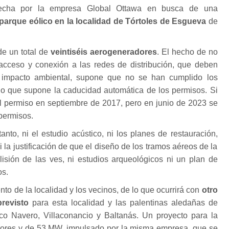
 hecha por la empresa Global Ottawa en busca de una
parque eólico en la localidad de Tórtoles de Esgueva
de
de un total de
veintiséis aerogeneradores
. El hecho de no
acceso y conexión a las redes de distribución, que deben
 impacto ambiental, supone que no se han cumplido los
r lo que supone la caducidad automática de los permisos. Si
el permiso en septiembre de 2017, pero en junio de 2023 se
permisos.
anto, ni el estudio acústico, ni los planes de restauración,
i la justificación de que el diseño de los tramos aéreos de la
lisión de las ves, ni estudios arqueológicos ni un plan de
os.
nto de la localidad y los vecinos, de lo que ocurrirá con
otro
revisto
para esta localidad y las palentinas aledañas de
co Navero, Villaconancio y Baltanás. Un proyecto para la
dores y de 53 MW, impulsado por la misma empresa, que se