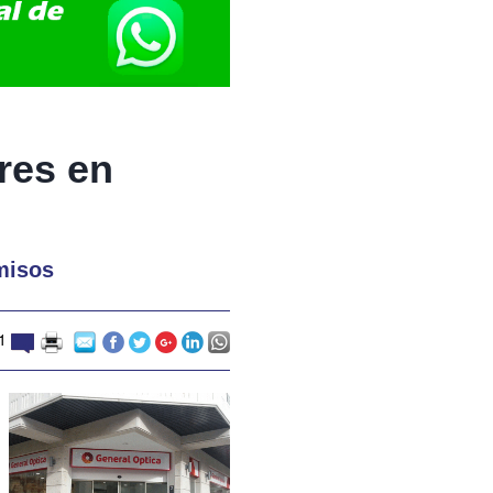
res en
misos
1