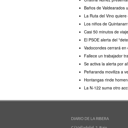
Baños de Valdearados ul
La Ruta del Vino quiere
Los niños de Quintanarr
Casi 50 minutos de viaj
El PSOE alerta del "dete
Vadocondes cerrará en o
Fallece un trabajador tr
Se activa la alerta por a
Peñaranda moviliza a ve
Hontangas rinde homenaj
La N-122 suma otro acc
DIARIO DE LA RIBERA
C/ Valladolid, 2, Bajo