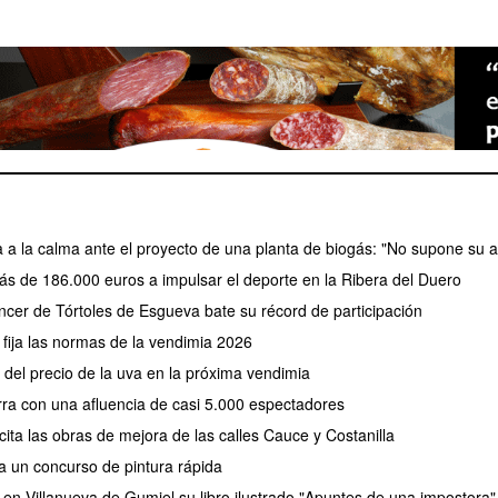
a a la calma ante el proyecto de una planta de biogás: "No supone su a
ás de 186.000 euros a impulsar el deporte en la Ribera del Duero
cer de Tórtoles de Esgueva bate su récord de participación
fija las normas de la vendimia 2026
el precio de la uva en la próxima vendimia
erra con una afluencia de casi 5.000 espectadores
ita las obras de mejora de las calles Cauce y Costanilla
a un concurso de pintura rápida
 en Villanueva de Gumiel su libro ilustrado "Apuntes de una impostora"