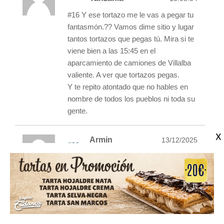
#16 Y ese tortazo me le vas a pegar tu
fantasmón.?? Vamos dime sitio y lugar
tantos tortazos que pegas tú. Mira si te
viene bien a las 15:45 en el
aparcamiento de camiones de Villalba
valiente. A ver que tortazos pegas.
Y te repito atontado que no hables en
nombre de todos los pueblos ni toda su
gente.
Armin
13/12/2025
#20
Tanzania
13:13:11
#17 Pues buena estaría que después
de 100 años una empresa familiar no
pueda hacer con ella lo que quiera, ya
quisieras tú que te dieran 100 millones
de euros por tu empresa y vivir bien