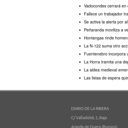
Vadocondes cerrará en o
Fallece un trabajador tr
Se activa la alerta por a
Peñaranda moviliza a ve
Hontangas rinde homenaj
La N-122 suma otro acc
Fuentenebro incorpora u
La Horra tramita una de
La aldea medieval emerg
Las listas de espera qu
DIARIO DE LA RIBERA
C/ Valladolid, 2, Bajo
Aranda de Duero (Burgos)