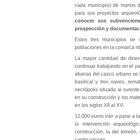
cada municipio) de manos de
para sus proyectos arqueoló
conocer sus subvencione
prospección y documentaci
Estos tres municipios se 
poblaciones en la comarca r
La mayor cantidad de dinero
continuar trabajando en el y
afueras del casco urbano se ha
basilical y tres naves, rem
necrópolis situada al surest
en su construcción y los mat
en los siglos XII al XV.
12.000 euros irán a parar a l
la intervención arqueológ
construcción, la del torreón,
castro vacceo.