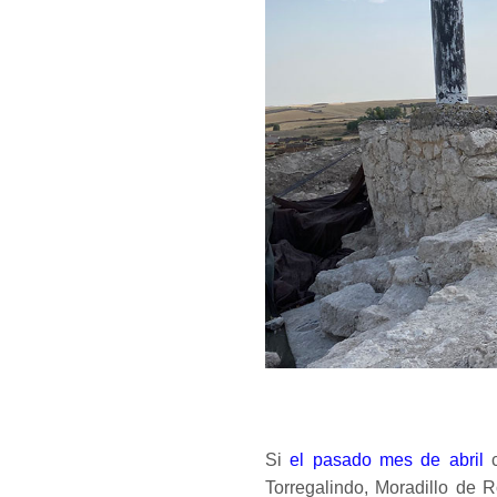
Si
el pasado mes de abril
c
Torregalindo, Moradillo de