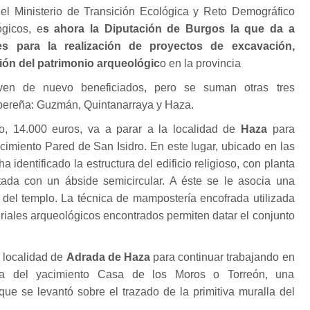
l Ministerio de Transición Ecológica y Reto Demográfico
gicos, e
s ahora la Diputación de Burgos la que da a
s para la realización de proyectos de excavación,
ón del patrimonio arqueológic
o en la provincia
ven de nuevo beneficiados, pero se suman otras tres
ibereña: Guzmán, Quintanarraya y Haza.
, 14.000 euros, va a parar a la localidad de
Haza
para
acimiento Pared de San Isidro. En este lugar, ubicado en las
 identificado la estructura del edificio religioso, con planta
atada con un ábside semicircular. A éste se le asocia una
e del templo. La técnica de mampostería encofrada utilizada
eriales arqueológicos encontrados permiten datar el conjunto
a localidad de
Adrada de Haza
para continuar trabajando en
ica del yacimiento Casa de los Moros o Torreón, una
 que se levantó sobre el trazado de la primitiva muralla del