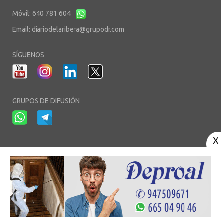
Móvil: 640 781 604
Email:
diariodelaribera@grupodr.com
SÍGUENOS
GRUPOS DE DIFUSIÓN
-
-
-
Aviso Legal
Política de Privacidad
Política de Cookies
Área privada
© Copyright 2003 - 2026. diariodelaribera.net ®. Desarrollo por
Multimedia