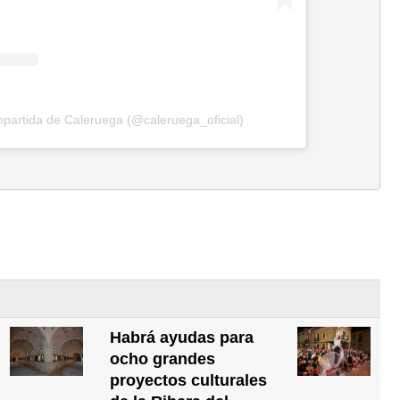
partida de Caleruega (@caleruega_oficial)
Habrá ayudas para
ocho grandes
proyectos culturales