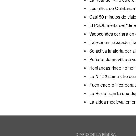
Los niños de Quintanarr
Casi 50 minutos de viaj
El PSOE alerta del "dete
Vadocondes cerrará en o
Fallece un trabajador tr
Se activa la alerta por a
Peñaranda moviliza a ve
Hontangas rinde homenaj
La N-122 suma otro acc
Fuentenebro incorpora u
La Horra tramita una de
La aldea medieval emerg
DIARIO DE LA RIBERA