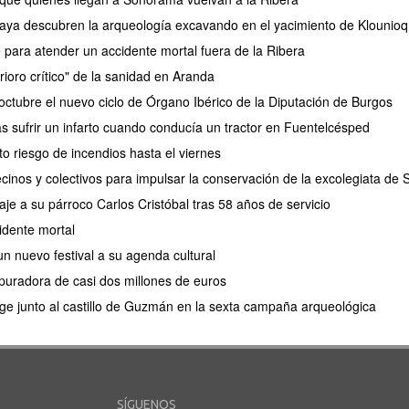
aya descubren la arqueología excavando en el yacimiento de Klounioq
e para atender un accidente mortal fuera de la Ribera
rioro crítico" de la sanidad en Aranda
ctubre el nuevo ciclo de Órgano Ibérico de la Diputación de Burgos
as sufrir un infarto cuando conducía un tractor en Fuentelcésped
lto riesgo de incendios hasta el viernes
cinos y colectivos para impulsar la conservación de la excolegiata de
e a su párroco Carlos Cristóbal tras 58 años de servicio
idente mortal
n nuevo festival a su agenda cultural
puradora de casi dos millones de euros
e junto al castillo de Guzmán en la sexta campaña arqueológica
SÍGUENOS