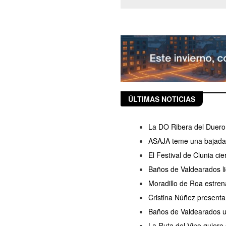
ÚLTIMAS NOTICIAS
La DO Ribera del Duero 
ASAJA teme una bajada d
El Festival de Clunia ci
Baños de Valdearados lic
Moradillo de Roa estren
Cristina Núñez presenta
Baños de Valdearados ul
La Ruta del Vino quiere