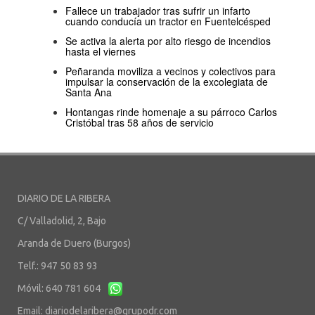
Fallece un trabajador tras sufrir un infarto
cuando conducía un tractor en Fuentelcésped
Se activa la alerta por alto riesgo de incendios
hasta el viernes
Peñaranda moviliza a vecinos y colectivos para
impulsar la conservación de la excolegiata de
Santa Ana
Hontangas rinde homenaje a su párroco Carlos
Cristóbal tras 58 años de servicio
DIARIO DE LA RIBERA
C/ Valladolid, 2, Bajo
Aranda de Duero (Burgos)
Telf.: 947 50 83 93
Móvil: 640 781 604
Email:
diariodelaribera@grupodr.com