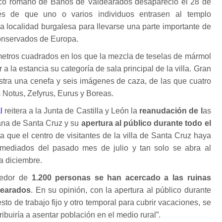
ico romano de Baños de Valdearados desapareció el 28 de
s de que uno o varios individuos entrasen al templo
a localidad burgalesa para llevarse una parte importante de
onservados de Europa.
metros cuadrados en los que la mezcla de teselas de mármol
a la estancia su categoría de sala principal de la villa. Gran
stra una cenefa y seis imágenes de caza, de las que cuatro
 Notus, Zefyrus, Eurus y Boreas.
l
reitera a la Junta de Castilla y León la
reanudación de l
as
ana de Santa Cruz y su
apertura al público durante todo el
a que el centro de visitantes de la villa de Santa Cruz haya
mediados del pasado mes de julio y tan solo se abra al
a diciembre.
edor de
1.200 personas se han acercado a las ruinas
dearados
. En su opinión, con la apertura al público durante
sto de trabajo fijo y otro temporal para cubrir vacaciones, se
ribuiría a asentar población en el medio rural”.