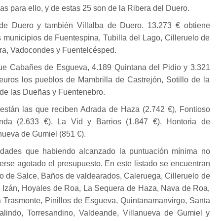
s para ello, y de estas 25 son de la Ribera del Duero.
de Duero y también Villalba de Duero. 13.273 € obtiene
s municipios de Fuentespina, Tubilla del Lago, Cilleruelo de
rra, Vadocondes y Fuentelcésped.
gue Cabañes de Esgueva, 4.189 Quintana del Pidio y 3.321
uros los pueblos de Mambrilla de Castrejón, Sotillo de la
 de las Dueñas y Fuentenebro.
están las que reciben Adrada de Haza (2.742 €), Fontioso
nda (2.633 €), La Vid y Barrios (1.847 €), Hontoria de
anueva de Gumiel (851 €).
lidades que habiendo alcanzado la puntuación mínima no
erse agotado el presupuesto. En este listado se encuentran
o de Salce, Baños de valdearados, Caleruega, Cilleruelo de
e Izán, Hoyales de Roa, La Sequera de Haza, Nava de Roa,
Trasmonte, Pinillos de Esgueva, Quintanamanvirgo, Santa
galindo, Torresandino, Valdeande, Villanueva de Gumiel y