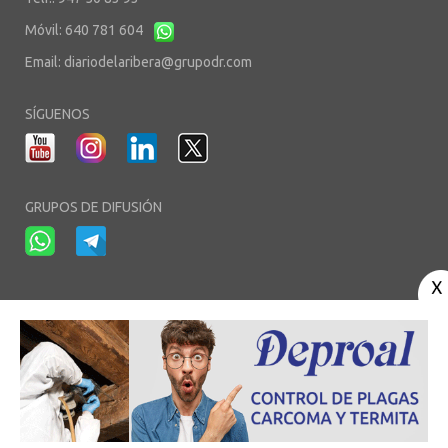
Móvil: 640 781 604
Email:
diariodelaribera@grupodr.com
SÍGUENOS
GRUPOS DE DIFUSIÓN
-
-
-
Aviso Legal
Política de Privacidad
Política de Cookies
Área privada
© Copyright 2003 - 2026. diariodelaribera.net ®. Desarrollo por
Multimedia