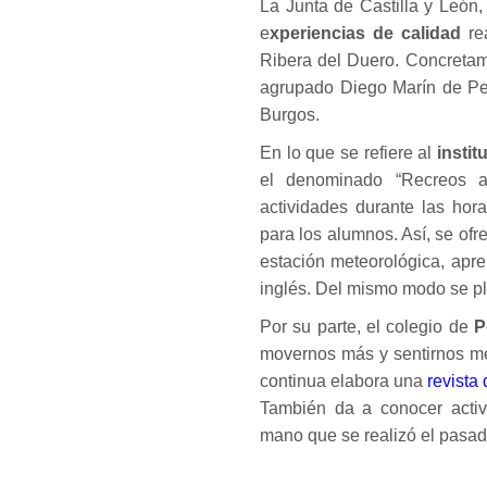
La Junta de Castilla y León
e
xperiencias de calidad
re
Ribera del Duero. Concretame
agrupado Diego Marín de Peñ
Burgos.
En lo que se refiere al
insti
el denominado “Recreos ac
actividades durante las hor
para los alumnos. Así, se ofr
estación meteorológica, apre
inglés. Del mismo modo se pl
Por su parte, el colegio de
P
movernos más y sentirnos me
continua elabora una
revista
También da a conocer activ
mano que se realizó el pasad