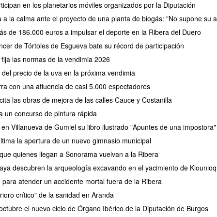
icipan en los planetarios móviles organizados por la Diputación
a a la calma ante el proyecto de una planta de biogás: "No supone su a
ás de 186.000 euros a impulsar el deporte en la Ribera del Duero
cer de Tórtoles de Esgueva bate su récord de participación
fija las normas de la vendimia 2026
el precio de la uva en la próxima vendimia
erra con una afluencia de casi 5.000 espectadores
ita las obras de mejora de las calles Cauce y Costanilla
a un concurso de pintura rápida
 en Villanueva de Gumiel su libro ilustrado "Apuntes de una impostora"
tima la apertura de un nuevo gimnasio municipal
 que quienes llegan a Sonorama vuelvan a la Ribera
aya descubren la arqueología excavando en el yacimiento de Klounioq
e para atender un accidente mortal fuera de la Ribera
rioro crítico" de la sanidad en Aranda
ctubre el nuevo ciclo de Órgano Ibérico de la Diputación de Burgos