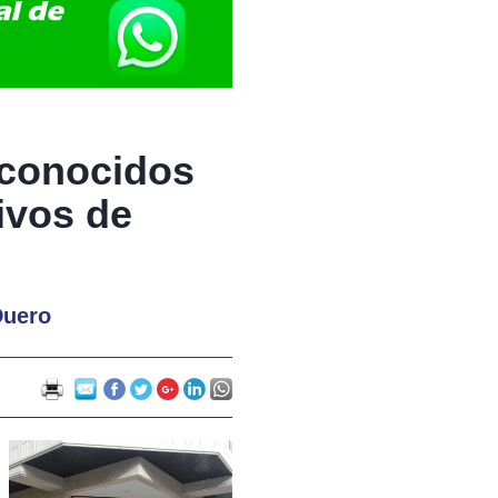
econocidos
ivos de
Duero