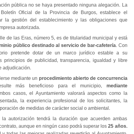
mación pública no se haya presentado ninguna alegación. La
Boletín Oficial de la Provincia de Burgos, establece el
r la gestión del establecimiento y las obligaciones que
mpresa autorizada.
lle de las Eras, número 5, es de titularidad municipal y está
nio público destinado al servicio de bar-cafetería
. Con
orio pretende dotar de un marco jurídico estable a su
s principios de publicidad, transparencia, igualdad y libre
e adjudicación.
derse mediante un
procedimiento abierto de concurrencia
sulte más beneficioso para el municipio,
mediante
mbos casos, el Ayuntamiento valorará aspectos como la
entada, la experiencia profesional de los solicitantes, la
rporación de medidas de carácter social o ambiental.
 la autorización tendrá la duración que acuerden ambas
 contrato, aunque en ningún caso podrá superar los
25 años.
l y todas las mejoras realizadas revertirán al Ayuntamiento,