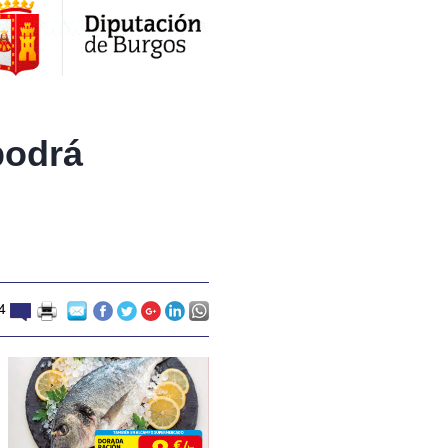
podrá
4