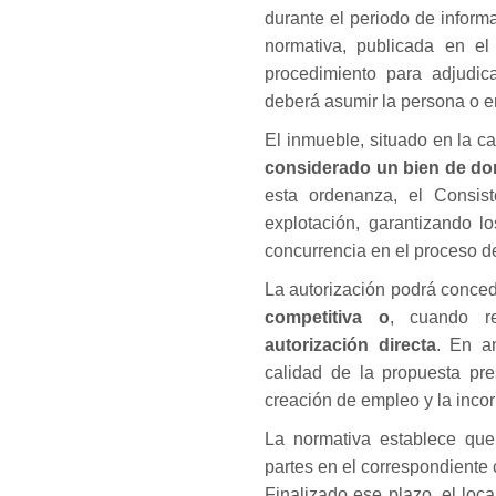
durante el periodo de infor
normativa, publicada en el 
procedimiento para adjudica
deberá asumir la persona o e
El inmueble, situado en la ca
considerado un bien de domi
esta ordenanza, el Consist
explotación, garantizando lo
concurrencia en el proceso d
La autorización podrá conce
competitiva o
, cuando re
autorización directa
. En a
calidad de la propuesta pres
creación de empleo y la inco
La normativa establece que
partes en el correspondiente
Finalizado ese plazo, el loca