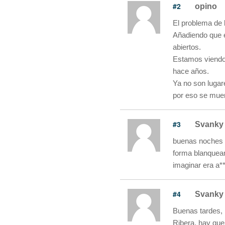
#2
opino
El problema de 
Añadiendo que e
abiertos.
Estamos viendo 
hace años.
Ya no son lugar
por eso se mue
#3
Svanky
buenas noches 
forma blanquea
imaginar era a*
#4
Svanky
Buenas tardes, 
Ribera, hay que