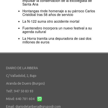
impulsar la conservación de la excolegiata de
Santa Ana
Hontangas rinde homenaje a su párroco Carlos
Cristóbal tras 58 años de servicio
La N-122 suma otro accidente mortal
Fuentenebro incorpora un nuevo festival a su
agenda cultural
La Horra tramita una depuradora de casi dos
millones de euros
DIARIO DE LA RIBERA
C/ Valladolid, 2, Bajo
Aranda de Duero (Burgos)
Telf.: 947 50 83 93
Móvil: 640 781 604
Email:
diariodelaribera@grupodr.com