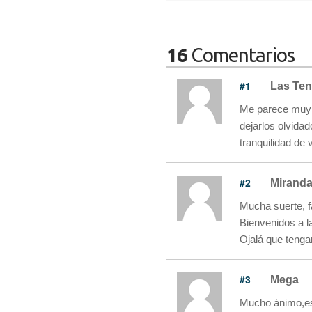
16
Comentarios
#1
Las Ten
Me parece muy b
dejarlos olvidad
tranquilidad de 
#2
Mirand
Mucha suerte, f
Bienvenidos a l
Ojalá que tenga
#3
Mega
Mucho ánimo,es