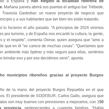
endo a España y
han elegido la localidad ribereña de
e.
Mañana jueves abrirá sus puertas el antiguo bar Trébede,
 Travesía Gastrobar; un nuevo proyecto de negocio que
icipio y a sus habitantes que tan bien les están tratando.
í lo hicieron el año pasado. “A principios de 2024 vinimos
s por turismo, y de España nos encantó la cultura, la gente,
as y el respeto”, comenta Osmar, quien asegura que “amo a
e de que en él “se carece de muchas cosas”. “Queríamos que
 un ambiente más óptimo y más seguro para ellas, sentimos
 brindar eso y por eso decidimos venir”, apunta.
ho municipios ribereños gracias al proyecto Burgos
reño de la mano del proyecto Burgos Repuebla en el que
rgos. El presidente de SODEBUR, Carlos Gallo, asegura que
datos son muy buenos con previsiones a mejorarlos, con 1
50
 provincia,
pertenecientes a cuarenta familias. “Había