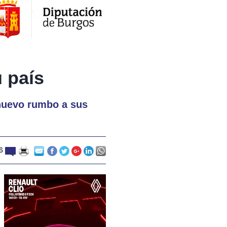
 país
 nuevo rumbo a sus
16