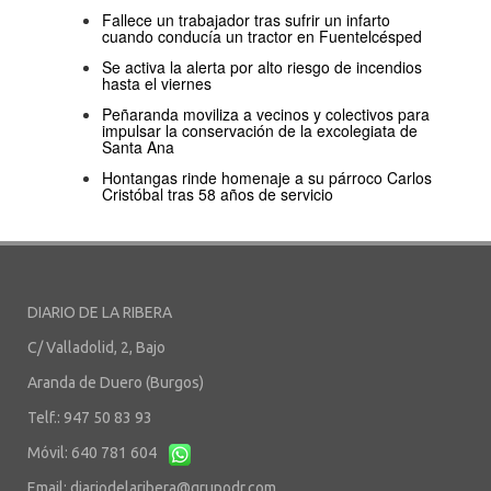
Fallece un trabajador tras sufrir un infarto
cuando conducía un tractor en Fuentelcésped
Se activa la alerta por alto riesgo de incendios
hasta el viernes
Peñaranda moviliza a vecinos y colectivos para
impulsar la conservación de la excolegiata de
Santa Ana
Hontangas rinde homenaje a su párroco Carlos
Cristóbal tras 58 años de servicio
DIARIO DE LA RIBERA
C/ Valladolid, 2, Bajo
Aranda de Duero (Burgos)
Telf.: 947 50 83 93
Móvil: 640 781 604
Email:
diariodelaribera@grupodr.com