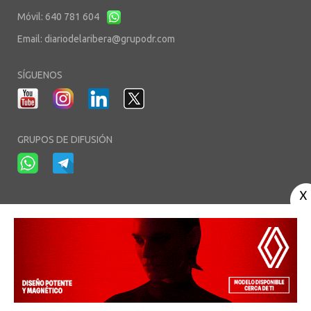
Móvil: 640 781 604
Email:
diariodelaribera@grupodr.com
SÍGUENOS
GRUPOS DE DIFUSIÓN
-
-
-
Aviso Legal
Política de Privacidad
Política de Cookies
Área privada
© Copyright 2003 - 2026. diariodelaribera.net ®. Desarrollo por
Multimedia
Team
- Alojado en