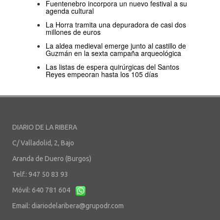
Fuentenebro incorpora un nuevo festival a su
agenda cultural
La Horra tramita una depuradora de casi dos
millones de euros
La aldea medieval emerge junto al castillo de
Guzmán en la sexta campaña arqueológica
Las listas de espera quirúrgicas del Santos
Reyes empeoran hasta los 105 días
DIARIO DE LA RIBERA
C/ Valladolid, 2, Bajo
Aranda de Duero (Burgos)
Telf.: 947 50 83 93
Móvil: 640 781 604
Email:
diariodelaribera@grupodr.com