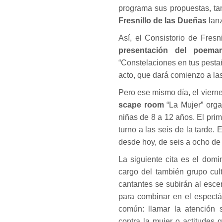
programa sus propuestas, ta
Fresnillo de las Dueñas
lanz
Así, el Consistorio de Fres
presentación del poemar
“Constelaciones en tus pesta
acto, que dará comienzo a las 
Pero ese mismo día, el viern
scape room
“La Mujer” orga
niñas de 8 a 12 años. El prim
turno a las seis de la tarde.
desde hoy, de seis a ocho de 
La siguiente cita es el do
cargo del también grupo cult
cantantes se subirán al escen
para combinar en el espectá
común: llamar la atención 
contra la mujer o actitudes 