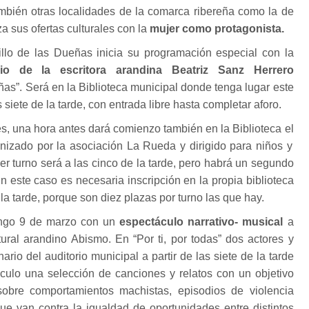
mbién otras localidades de la comarca ribereña como la de
a sus ofertas culturales con la
mujer como protagonista.
nillo de las Dueñas inicia su programación especial con la
io de la escritora arandina Beatriz Sanz Herrero
ñas”. Será en la Biblioteca municipal donde tenga lugar este
siete de la tarde, con entrada libre hasta completar aforo.
es, una hora antes dará comienzo también en la Biblioteca el
nizado por la asociación La Rueda y dirigido para niños y
er turno será a las cinco de la tarde, pero habrá un segundo
 En este caso es necesaria inscripción en la propia biblioteca
la tarde, porque son diez plazas por turno las que hay.
mingo 9 de marzo con un
espectáculo narrativo- musical
a
ural arandino Abismo. En “Por ti, por todas” dos actores y
ario del auditorio municipal a partir de las siete de la tarde
culo una selección de canciones y relatos con un objetivo
sobre comportamientos machistas, episodios de violencia
que van contra la igualdad de oportunidades entre distintos