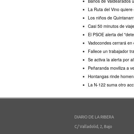
Baños de Valdearados ul
La Ruta del Vino quiere
Los niños de Quintanarr
Casi 50 minutos de viaj
El PSOE alerta del "dete
Vadocondes cerrará en o
Fallece un trabajador tr
Se activa la alerta por a
Peñaranda moviliza a ve
Hontangas rinde homenaj
La N-122 suma otro acc
DIARIO DE LA RIBERA
C/ Valladolid, 2, Bajo