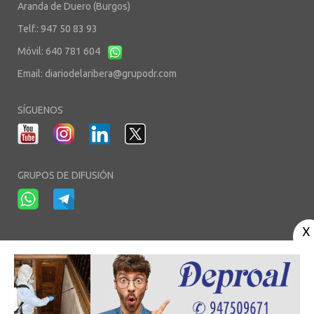
Aranda de Duero (Burgos)
Telf.: 947 50 83 93
Móvil: 640 781 604
Email:
diariodelaribera@grupodr.com
SÍGUENOS
GRUPOS DE DIFUSIÓN
-
-
-
Aviso Legal
Política de Privacidad
Política de Cookies
Área privada