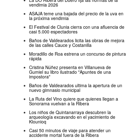
La DO Ribera del Duero fija las normas de la
vendimia 2026
ASAJA teme una bajada del precio de la uva en
la próxima vendimia
El Festival de Clunia cierra con una afluencia de
casi 5.000 espectadores
Baños de Valdearados licita las obras de mejora
de las calles Cauce y Costanilla
Moradillo de Roa estrena un concurso de pintura
rápida
Cristina Núñez presenta en Villanueva de
Gumiel su libro ilustrado "Apuntes de una
impostora"
Baños de Valdearados ultima la apertura de un
nuevo gimnasio municipal
La Ruta del Vino quiere que quienes llegan a
Sonorama vuelvan a la Ribera
Los niños de Quintanarraya descubren la
arqueología excavando en el yacimiento de
Klounioq
Casi 50 minutos de viaje para atender un
accidente mortal fuera de la Ribera