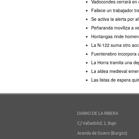
Vadocondes cerrará en o
Fallece un trabajador tr
Se activa la alerta por a
Peñaranda moviliza a ve
Hontangas rinde homenaj
La N-122 suma otro acc
Fuentenebro incorpora u
La Horra tramita una de
La aldea medieval emerg
Las listas de espera qu
DIARIO DE LA RIBERA
C/ Valladolid, 2, Bajo
Aranda de Duero (Burgos)