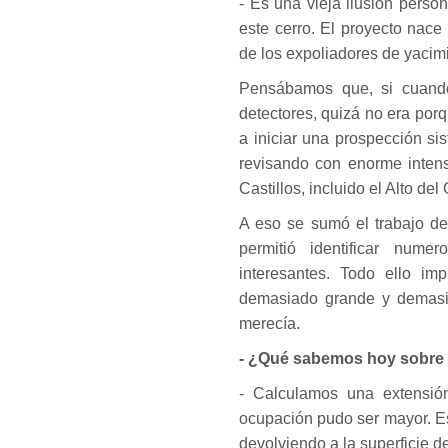
- Es una vieja ilusión perso
este cerro. El proyecto nace
de los expoliadores de yacimi
Pensábamos que, si cuando
detectores, quizá no era porq
a iniciar una prospección si
revisando con enorme intens
Castillos, incluido el Alto d
A eso se sumó el trabajo de
permitió identificar nume
interesantes. Todo ello im
demasiado grande y demasia
merecía.
- ¿Qué sabemos hoy sobre e
- Calculamos una extensió
ocupación pudo ser mayor. Es
devolviendo a la superficie de