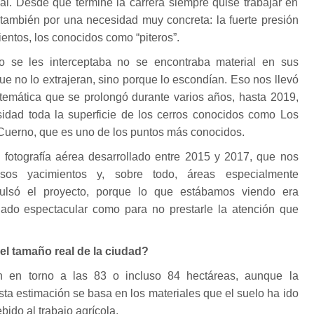
nal. Desde que terminé la carrera siempre quise trabajar en
 también por una necesidad muy concreta: la fuerte presión
entos, los conocidos como “piteros”.
 se les interceptaba no se encontraba material en sus
ue no lo extrajeran, sino porque lo escondían. Eso nos llevó
stemática que se prolongó durante varios años, hasta 2019,
idad toda la superficie de los cerros conocidos como Los
el Cuerno, que es uno de los puntos más conocidos.
 fotografía aérea desarrollado entre 2015 y 2017, que nos
rosos yacimientos y, sobre todo, áreas especialmente
pulsó el proyecto, porque lo que estábamos viendo era
do espectacular como para no prestarle la atención que
l tamaño real de la ciudad?
n en torno a las 83 o incluso 84 hectáreas, aunque la
ta estimación se basa en los materiales que el suelo ha ido
bido al trabajo agrícola.