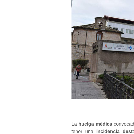
La
huelga médica
convocada
tener una
incidencia des