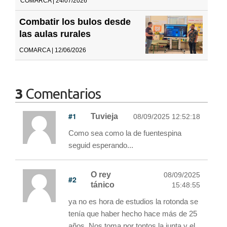
COMARCA | 24/07/2026
Combatir los bulos desde
las aulas rurales
COMARCA | 12/06/2026
3
Comentarios
#1
Tuvieja
08/09/2025 12:52:18
Como sea como la de fuentespina
seguid esperando...
O rey
08/09/2025
#2
tánico
15:48:55
ya no es hora de estudios la rotonda se
tenía que haber hecho hace más de 25
años. Nos toma por tontos la junta y el