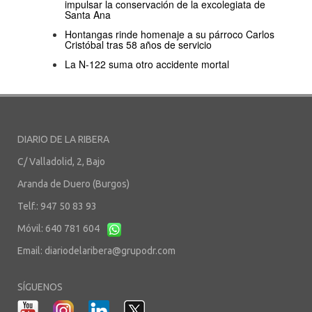
impulsar la conservación de la excolegiata de
Santa Ana
Hontangas rinde homenaje a su párroco Carlos
Cristóbal tras 58 años de servicio
La N-122 suma otro accidente mortal
DIARIO DE LA RIBERA
C/ Valladolid, 2, Bajo
Aranda de Duero (Burgos)
Telf.: 947 50 83 93
Móvil: 640 781 604
Email:
diariodelaribera@grupodr.com
SÍGUENOS