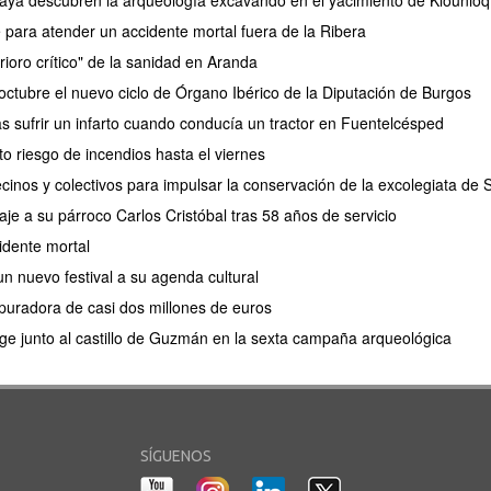
aya descubren la arqueología excavando en el yacimiento de Klounioq
e para atender un accidente mortal fuera de la Ribera
rioro crítico" de la sanidad en Aranda
ctubre el nuevo ciclo de Órgano Ibérico de la Diputación de Burgos
as sufrir un infarto cuando conducía un tractor en Fuentelcésped
lto riesgo de incendios hasta el viernes
cinos y colectivos para impulsar la conservación de la excolegiata de
e a su párroco Carlos Cristóbal tras 58 años de servicio
idente mortal
n nuevo festival a su agenda cultural
puradora de casi dos millones de euros
e junto al castillo de Guzmán en la sexta campaña arqueológica
SÍGUENOS