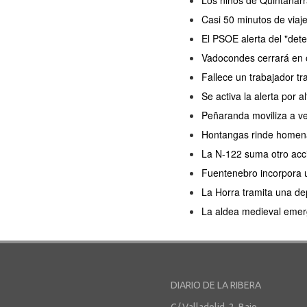
Los niños de Quintanarr
Casi 50 minutos de viaj
El PSOE alerta del "dete
Vadocondes cerrará en o
Fallece un trabajador tr
Se activa la alerta por a
Peñaranda moviliza a ve
Hontangas rinde homenaj
La N-122 suma otro acc
Fuentenebro incorpora u
La Horra tramita una de
La aldea medieval emerg
DIARIO DE LA RIBERA