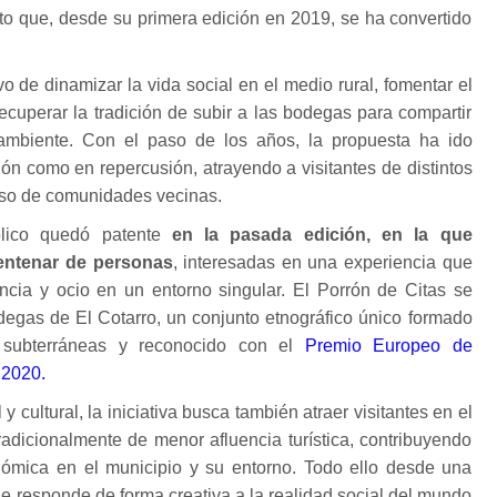
to que, desde su primera edición en 2019, se ha convertido
vo de dinamizar la vida social en el medio rural, fomentar el
ecuperar la tradición de subir a las bodegas para compartir
ambiente. Con el paso de los años, la propuesta ha ido
ión como en repercusión, atrayendo a visitantes de distintos
luso de comunidades vecinas.
lico quedó patente
en la pasada edición, en la que
centenar de personas
, interesadas en una experiencia que
ncia y ocio en un entorno singular. El Porrón de Citas se
odegas de El Cotarro, un conjunto etnográfico único formado
ubterráneas y reconocido con el
Premio Europeo de
 2020.
 cultural, la iniciativa busca también atraer visitantes en el
adicionalmente de menor afluencia turística, contribuyendo
nómica en el municipio y su entorno. Todo ello desde una
 responde de forma creativa a la realidad social del mundo