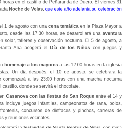
00 horas en el castillo de Peñaranda de Duero. El viernes 31
idada
Noche de Velas,
que este año adelanta su celebración
el 1 de agosto con una
cena temática
en la Plaza Mayor a
osto, desde las 17:30 horas, se desarrollará una
aventura
n solar, talleres y observación nocturna. El 5 de agosto, a
 Santa Ana acogerá el
Día de los Niños
con juegos y
un
homenaje a los mayores
a las 12:00 horas en la iglesia
tas. Un día después, el 10 de agosto, se celebrará la
 comenzará a las 23:00 horas con una marcha nocturna
 castillo, donde se servirá el chocolate.
 en
Casanova con las fiestas de San Roque
entre el 14 y
a incluye juegos infantiles, campeonatos de rana, bolos,
frontenis, concursos de disfraces y pinchos, carreras de
nas y reuniones vecinales.
celebrará la
festividad de Santa Beatriz de Silva
, con misa