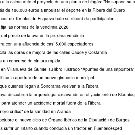
a a la calma ante el proyecto de una planta de biogás: "No supone su a
ás de 186.000 euros a impulsar el deporte en la Ribera del Duero
cer de Tórtoles de Esgueva bate su récord de participación
fija las normas de la vendimia 2026
el precio de la uva en la próxima vendimia
erra con una afluencia de casi 5.000 espectadores
ita las obras de mejora de las calles Cauce y Costanilla
a un concurso de pintura rápida
 en Villanueva de Gumiel su libro ilustrado "Apuntes de una impostora"
tima la apertura de un nuevo gimnasio municipal
 que quienes llegan a Sonorama vuelvan a la Ribera
aya descubren la arqueología excavando en el yacimiento de Klounioq
e para atender un accidente mortal fuera de la Ribera
rioro crítico" de la sanidad en Aranda
ctubre el nuevo ciclo de Órgano Ibérico de la Diputación de Burgos
as sufrir un infarto cuando conducía un tractor en Fuentelcésped