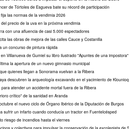
cer de Tórtoles de Esgueva bate su récord de participación
fija las normas de la vendimia 2026
el precio de la uva en la próxima vendimia
erra con una afluencia de casi 5.000 espectadores
ita las obras de mejora de las calles Cauce y Costanilla
a un concurso de pintura rápida
 en Villanueva de Gumiel su libro ilustrado "Apuntes de una impostora"
tima la apertura de un nuevo gimnasio municipal
 que quienes llegan a Sonorama vuelvan a la Ribera
aya descubren la arqueología excavando en el yacimiento de Klounioq
e para atender un accidente mortal fuera de la Ribera
rioro crítico" de la sanidad en Aranda
ctubre el nuevo ciclo de Órgano Ibérico de la Diputación de Burgos
as sufrir un infarto cuando conducía un tractor en Fuentelcésped
lto riesgo de incendios hasta el viernes
cinos y colectivos para impulsar la conservación de la excolegiata de