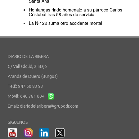
Santa Ana
Hontangas rinde homenaje a su párroco Carlos
Cristóbal tras 58 años de servicio
La N-122 suma otro accidente mortal
DIARIO DE LA RIBERA
C/ Valladolid, 2, Bajo
Aranda de Duero (Burgos)
Telf.: 947 50 83 93
Móvil: 640 781 604
Email:
diariodelaribera@grupodr.com
SÍGUENOS