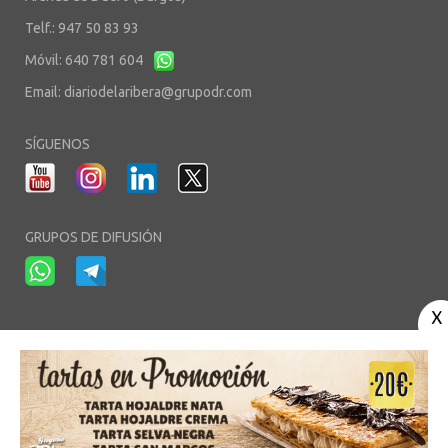
Telf.: 947 50 83 93
Móvil: 640 781 604
Email:
diariodelaribera@grupodr.com
SÍGUENOS
GRUPOS DE DIFUSIÓN
-
-
-
Aviso Legal
Política de Privacidad
Política de Cookies
Área privada