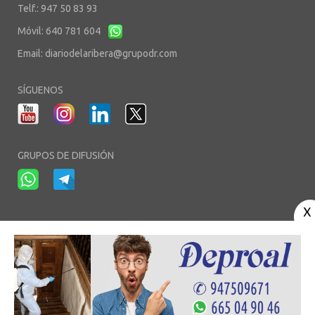
Telf.: 947 50 83 93
Móvil: 640 781 604
Email:
diariodelaribera@grupodr.com
SÍGUENOS
GRUPOS DE DIFUSIÓN
-
-
-
Aviso Legal
Política de Privacidad
Política de Cookies
Área privada