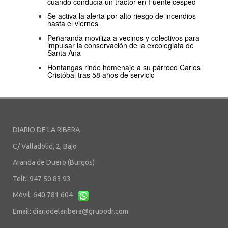
cuando conducía un tractor en Fuentelcésped
Se activa la alerta por alto riesgo de incendios
hasta el viernes
Peñaranda moviliza a vecinos y colectivos para
impulsar la conservación de la excolegiata de
Santa Ana
Hontangas rinde homenaje a su párroco Carlos
Cristóbal tras 58 años de servicio
DIARIO DE LA RIBERA
C/ Valladolid, 2, Bajo
Aranda de Duero (Burgos)
Telf.: 947 50 83 93
Móvil: 640 781 604
Email:
diariodelaribera@grupodr.com