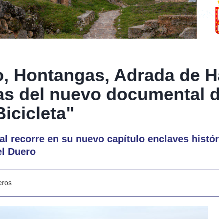
o, Hontangas, Adrada de H
as del nuevo documental 
Bicicleta"
al recorre en su nuevo capítulo enclaves histór
el Duero
eros