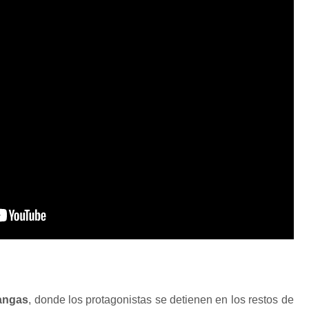
angas
, donde los protagonistas se detienen en los restos de