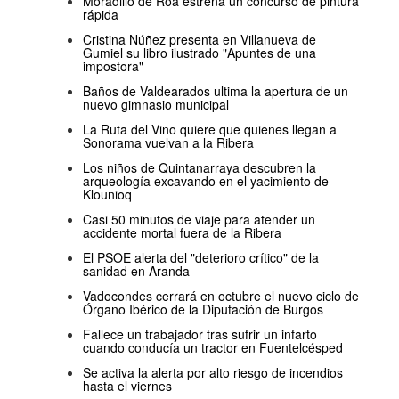
Moradillo de Roa estrena un concurso de pintura
rápida
Cristina Núñez presenta en Villanueva de
Gumiel su libro ilustrado "Apuntes de una
impostora"
Baños de Valdearados ultima la apertura de un
nuevo gimnasio municipal
La Ruta del Vino quiere que quienes llegan a
Sonorama vuelvan a la Ribera
Los niños de Quintanarraya descubren la
arqueología excavando en el yacimiento de
Klounioq
Casi 50 minutos de viaje para atender un
accidente mortal fuera de la Ribera
El PSOE alerta del "deterioro crítico" de la
sanidad en Aranda
Vadocondes cerrará en octubre el nuevo ciclo de
Órgano Ibérico de la Diputación de Burgos
Fallece un trabajador tras sufrir un infarto
cuando conducía un tractor en Fuentelcésped
Se activa la alerta por alto riesgo de incendios
hasta el viernes