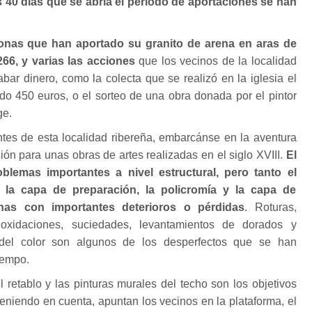
s 40 días que se abría el periodo de aportaciones se han
nas que han aportado su granito de arena en aras de
266, y varias las acciones
que los vecinos de la localidad
bar dinero, como la colecta que se realizó en la iglesia el
do 450 euros, o el sorteo de una obra donada por el pintor
ge.
ntes de esta localidad ribereña, embarcánse en la aventura
ón para unas obras de artes realizadas en el siglo XVIII.
El
blemas importantes a nivel estructural, pero tanto el
 la capa de preparación, la policromía y la capa de
onas con importantes deterioros o pérdidas
. Roturas,
 oxidaciones, suciedades, levantamientos de dorados y
 del color son algunos de los desperfectos que se han
iempo.
l retablo y las pinturas murales del techo son los objetivos
a teniendo en cuenta, apuntan los vecinos en la plataforma, el