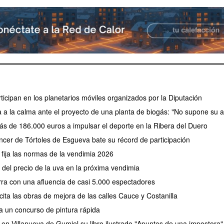
icipan en los planetarios móviles organizados por la Diputación
a a la calma ante el proyecto de una planta de biogás: "No supone su a
ás de 186.000 euros a impulsar el deporte en la Ribera del Duero
cer de Tórtoles de Esgueva bate su récord de participación
fija las normas de la vendimia 2026
el precio de la uva en la próxima vendimia
erra con una afluencia de casi 5.000 espectadores
ita las obras de mejora de las calles Cauce y Costanilla
a un concurso de pintura rápida
 en Villanueva de Gumiel su libro ilustrado "Apuntes de una impostora"