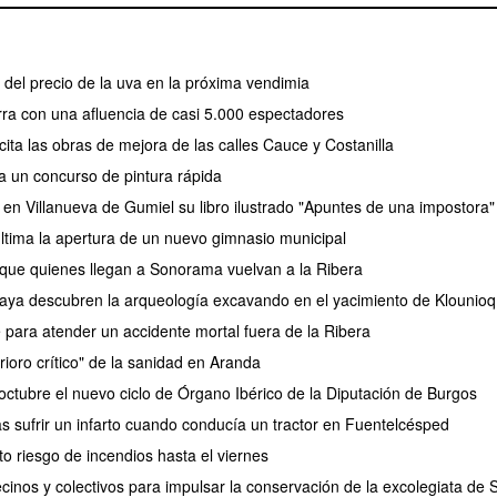
el precio de la uva en la próxima vendimia
erra con una afluencia de casi 5.000 espectadores
ita las obras de mejora de las calles Cauce y Costanilla
a un concurso de pintura rápida
 en Villanueva de Gumiel su libro ilustrado "Apuntes de una impostora"
tima la apertura de un nuevo gimnasio municipal
 que quienes llegan a Sonorama vuelvan a la Ribera
aya descubren la arqueología excavando en el yacimiento de Klounioq
e para atender un accidente mortal fuera de la Ribera
rioro crítico" de la sanidad en Aranda
ctubre el nuevo ciclo de Órgano Ibérico de la Diputación de Burgos
as sufrir un infarto cuando conducía un tractor en Fuentelcésped
lto riesgo de incendios hasta el viernes
cinos y colectivos para impulsar la conservación de la excolegiata de