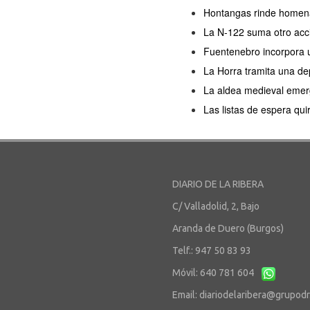
Hontangas rinde homenaj
La N-122 suma otro acc
Fuentenebro incorpora u
La Horra tramita una de
La aldea medieval emerg
Las listas de espera qu
DIARIO DE LA RIBERA
C/ Valladolid, 2, Bajo
Aranda de Duero (Burgos)
Telf.: 947 50 83 93
Móvil: 640 781 604
Email:
diariodelaribera@grupod