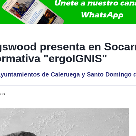
gswood presenta en Socar
ormativa "ergoIGNIS"
 ayuntamientos de Caleruega y Santo Domingo d
ros