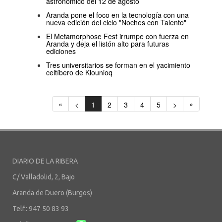
astronómico del 12 de agosto
Aranda pone el foco en la tecnología con una
nueva edición del ciclo "Noches con Talento"
El Metamorphose Fest irrumpe con fuerza en
Aranda y deja el listón alto para futuras
ediciones
Tres universitarios se forman en el yacimiento
celtíbero de Klounioq
«
»
<
1
2
3
4
5
>
DIARIO DE LA RIBERA
C/ Valladolid, 2, Bajo
Aranda de Duero (Burgos)
Telf.: 947 50 83 93