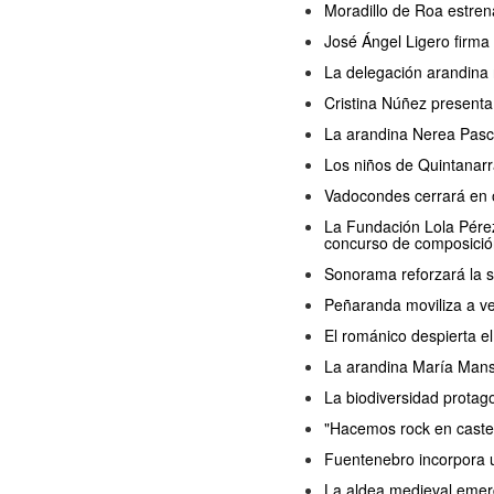
Moradillo de Roa estren
José Ángel Ligero firma
La delegación arandina 
Cristina Núñez presenta
La arandina Nerea Pasc
Los niños de Quintanarr
Vadocondes cerrará en o
La Fundación Lola Pérez 
concurso de composició
Sonorama reforzará la s
Peñaranda moviliza a ve
El románico despierta 
La arandina María Manso 
La biodiversidad protag
"Hacemos rock en castel
Fuentenebro incorpora u
La aldea medieval emerg