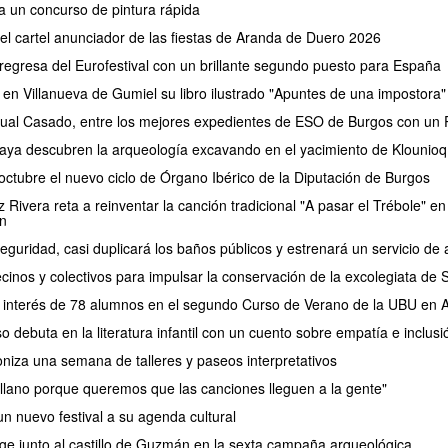
a un concurso de pintura rápida
 el cartel anunciador de las fiestas de Aranda de Duero 2026
regresa del Eurofestival con un brillante segundo puesto para España
 en Villanueva de Gumiel su libro ilustrado "Apuntes de una impostora"
ual Casado, entre los mejores expedientes de ESO de Burgos con un P
aya descubren la arqueología excavando en el yacimiento de Klounioq
ctubre el nuevo ciclo de Órgano Ibérico de la Diputación de Burgos
Rivera reta a reinventar la canción tradicional "A pasar el Trébole" en 
n
eguridad, casi duplicará los baños públicos y estrenará un servicio 
cinos y colectivos para impulsar la conservación de la excolegiata de
el interés de 78 alumnos en el segundo Curso de Verano de la UBU en
debuta en la literatura infantil con un cuento sobre empatía e inclusi
oniza una semana de talleres y paseos interpretativos
lano porque queremos que las canciones lleguen a la gente"
n nuevo festival a su agenda cultural
e junto al castillo de Guzmán en la sexta campaña arqueológica