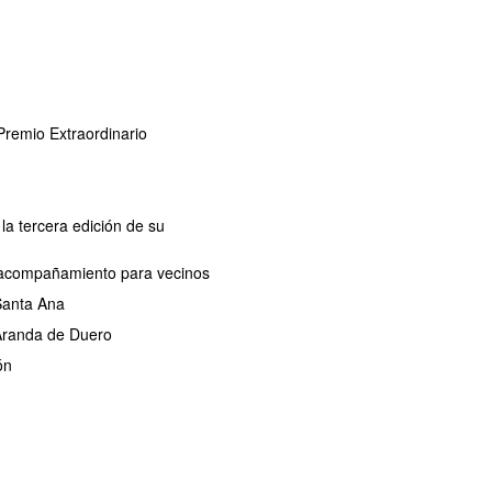
remio Extraordinario
la tercera edición de su
de acompañamiento para vecinos
 Santa Ana
 Aranda de Duero
ón