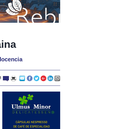
aina
docencia
1