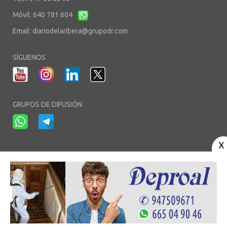
Móvil: 640 781 604
Email:
diariodelaribera@grupodr.com
SÍGUENOS
GRUPOS DE DIFUSIÓN
-
-
-
Aviso Legal
Política de Privacidad
Política de Cookies
Área privada
© Copyright 2003 - 2026. diariodelaribera.net ®. Desarrollo por
Multimedia