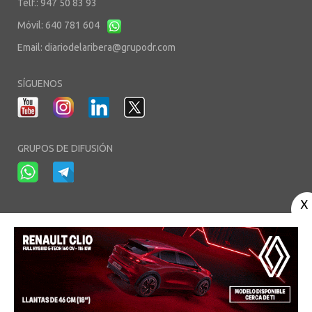
Telf.: 947 50 83 93
Móvil: 640 781 604
Email:
diariodelaribera@grupodr.com
SÍGUENOS
GRUPOS DE DIFUSIÓN
-
-
-
Aviso Legal
Política de Privacidad
Política de Cookies
Área privada
© Copyright 2003 - 2026. diariodelaribera.net ®. Desarrollo por
Multimedia