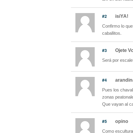
#2
isiYA!
Confirmo lo que
caballitos.
#3
Ojete V
Será por escaler
#4
arandin
Pues los chaval
zonas peatonales
Que vayan al ca
#5
opino
Como esculturas