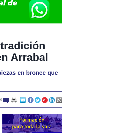
tradición
én Arrabal
 piezas en bronce que
8